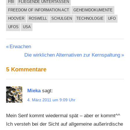
FBI
FLIEGENDE UNTERTASSEN
FREEDOM OF INFORMATION ACT
GEHEIMDOKUMENTE
HOOVER
ROSWELL
SCHULGEN
TECHNOLOGIE
UFO
UFOS
USA
Beitragsnavigation
Vorheriger
Erwachen
Beitrag:
Nächster
Die wirklichen Alternativen zur Kernspaltung
Beitrag:
5 Kommentare
Mieka
sagt:
4. März 2011 um 9:09 Uhr
Mein Senf kommt wiedermal spät – aber er kommt^^
Ich versteh bei der Sicht auf allgemeine außerirdische