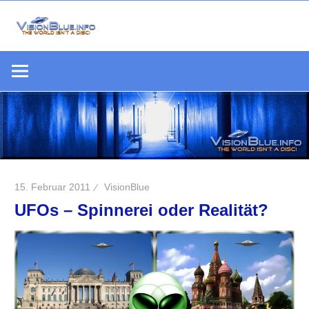
Zum
Inhalt
Die
springen
VisionBlue.i
Welt
S
ist
keine
Scheibe
15. Februar 2011
VisionBlue
UFOs – Spinnerei oder Realität?