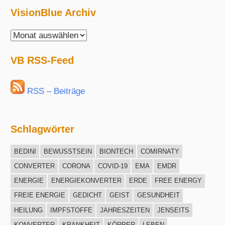
VisionBlue Archiv
VisionBlue
Archiv
VB RSS-Feed
RSS – Beiträge
Schlagwörter
BEDINI
BEWUSSTSEIN
BIONTECH
COMIRNATY
CONVERTER
CORONA
COVID-19
EMA
EMDR
ENERGIE
ENERGIEKONVERTER
ERDE
FREE ENERGY
FREIE ENERGIE
GEDICHT
GEIST
GESUNDHEIT
HEILUNG
IMPFSTOFFE
JAHRESZEITEN
JENSEITS
KONVERTER
KRANKHEIT
KÖRPER
LEBEN