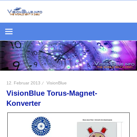
Zum
Inhalt
Die
springen
VisionBlue.i
Welt
S
ist
keine
Scheibe
12. Februar 2013
VisionBlue
VisionBlue Torus-Magnet-
Konverter