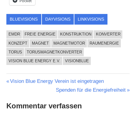
Pocket
BLUEVISIONS
DAYVISIONS
LINKVISIONS
EMDR
FREIE ENERGIE
KONSTRUKTION
KONVERTER
KONZEPT
MAGNET
MAGNETMOTOR
RAUMENERGIE
TORUS
TORUSMAGNETKONVERTER
VISION BLUE ENERGY E.V.
VISIONBLUE
Beitragsnavigation
Vorheriger
Vision Blue Energy Verein ist eingetragen
Beitrag:
Nächster
Spenden für die Energiefreiheit
Beitrag:
Kommentar verfassen