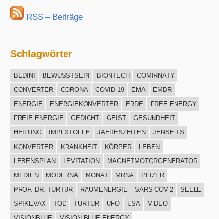
RSS – Beiträge
Schlagwörter
BEDINI
BEWUSSTSEIN
BIONTECH
COMIRNATY
CONVERTER
CORONA
COVID-19
EMA
EMDR
ENERGIE
ENERGIEKONVERTER
ERDE
FREE ENERGY
FREIE ENERGIE
GEDICHT
GEIST
GESUNDHEIT
HEILUNG
IMPFSTOFFE
JAHRESZEITEN
JENSEITS
KONVERTER
KRANKHEIT
KÖRPER
LEBEN
LEBENSPLAN
LEVITATION
MAGNETMOTORGENERATOR
MEDIEN
MODERNA
MONAT
MRNA
PFIZER
PROF. DR. TURTUR
RAUMENERGIE
SARS-COV-2
SEELE
SPIKEVAX
TOD
TURTUR
UFO
USA
VIDEO
VISIONBLUE
VISION BLUE ENERGY