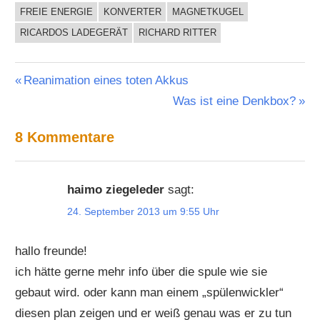
FREIE ENERGIE
KONVERTER
MAGNETKUGEL
RICARDOS LADEGERÄT
RICHARD RITTER
Beitragsnavigation
Vorheriger
Reanimation eines toten Akkus
Beitrag:
Nächster
Was ist eine Denkbox?
Beitrag:
8 Kommentare
haimo ziegeleder
sagt:
24. September 2013 um 9:55 Uhr
hallo freunde!
ich hätte gerne mehr info über die spule wie sie
gebaut wird. oder kann man einem „spülenwickler“
diesen plan zeigen und er weiß genau was er zu tun