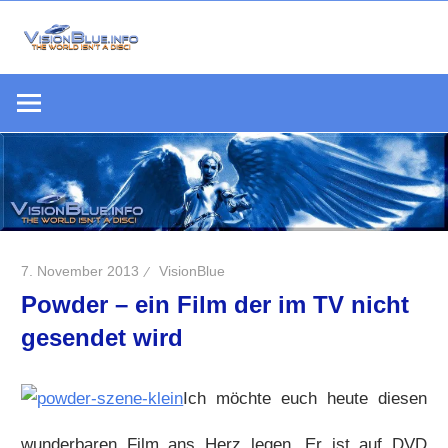
Zum
Inhalt
Die
springen
VisionBlue.i
Welt
S
ist
keine
Scheibe
7. November 2013
VisionBlue
Powder – ein Film der im TV nicht
gesendet wird
Ich möchte euch heute diesen
wunderbaren Film ans Herz legen. Er ist auf DVD