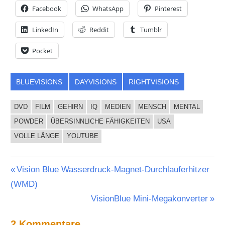
Facebook
WhatsApp
Pinterest
LinkedIn
Reddit
Tumblr
Pocket
BLUEVISIONS
DAYVISIONS
RIGHTVISIONS
DVD
FILM
GEHIRN
IQ
MEDIEN
MENSCH
MENTAL
POWDER
ÜBERSINNLICHE FÄHIGKEITEN
USA
VOLLE LÄNGE
YOUTUBE
Beitragsnavigation
Vorheriger
Vision Blue Wasserdruck-Magnet-Durchlauferhitzer
Beitrag:
(WMD)
Nächster
VisionBlue Mini-Megakonverter
Beitrag:
2 Kommentare