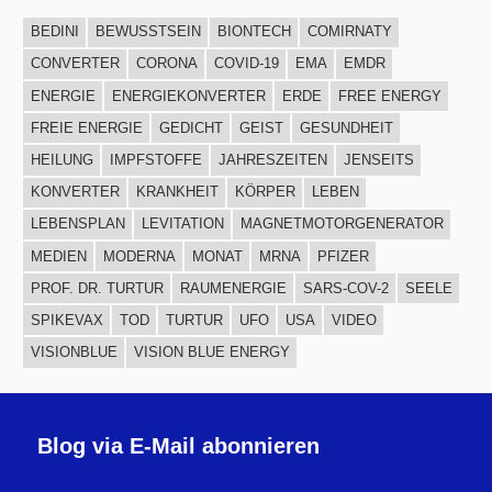
BEDINI
BEWUSSTSEIN
BIONTECH
COMIRNATY
CONVERTER
CORONA
COVID-19
EMA
EMDR
ENERGIE
ENERGIEKONVERTER
ERDE
FREE ENERGY
FREIE ENERGIE
GEDICHT
GEIST
GESUNDHEIT
HEILUNG
IMPFSTOFFE
JAHRESZEITEN
JENSEITS
KONVERTER
KRANKHEIT
KÖRPER
LEBEN
LEBENSPLAN
LEVITATION
MAGNETMOTORGENERATOR
MEDIEN
MODERNA
MONAT
MRNA
PFIZER
PROF. DR. TURTUR
RAUMENERGIE
SARS-COV-2
SEELE
SPIKEVAX
TOD
TURTUR
UFO
USA
VIDEO
VISIONBLUE
VISION BLUE ENERGY
Blog via E-Mail abonnieren