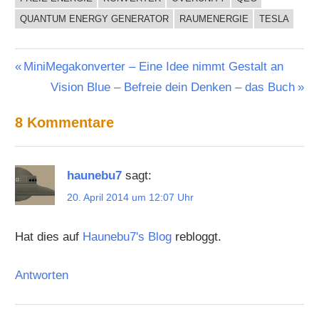
QUANTUM ENERGY GENERATOR
RAUMENERGIE
TESLA
Beitragsnavigation
Vorheriger
MiniMegakonverter – Eine Idee nimmt Gestalt an
Beitrag:
Nächster
Vision Blue – Befreie dein Denken – das Buch
Beitrag:
8 Kommentare
haunebu7
sagt:
20. April 2014 um 12:07 Uhr
Hat dies auf
Haunebu7's Blog
rebloggt.
Antworten