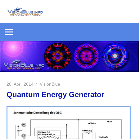
Zum
Inhalt
Die
springen
VisionBlue.i
Welt
S
ist
keine
Scheibe
20. April 2014
VisionBlue
Quantum Energy Generator