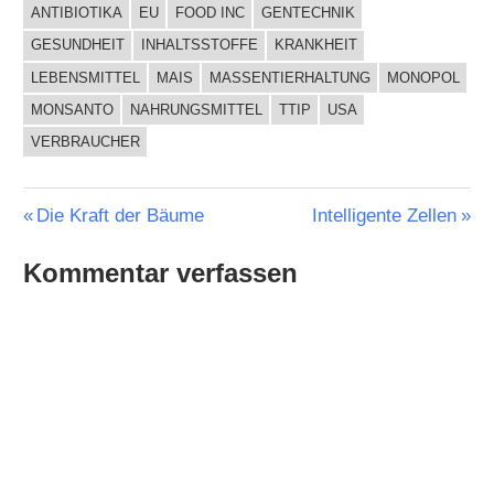
ANTIBIOTIKA
EU
FOOD INC
GENTECHNIK
GESUNDHEIT
INHALTSSTOFFE
KRANKHEIT
LEBENSMITTEL
MAIS
MASSENTIERHALTUNG
MONOPOL
MONSANTO
NAHRUNGSMITTEL
TTIP
USA
VERBRAUCHER
Beitragsnavigation
Vorheriger
Nächster
Die Kraft der Bäume
Intelligente Zellen
Beitrag:
Beitrag:
Kommentar verfassen