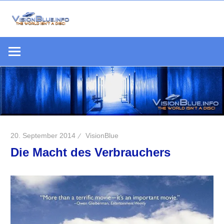
Zum
Inhalt
Die
springen
VisionBlue.i
Welt
S
ist
keine
Scheibe
20. September 2014
VisionBlue
Die Macht des Verbrauchers