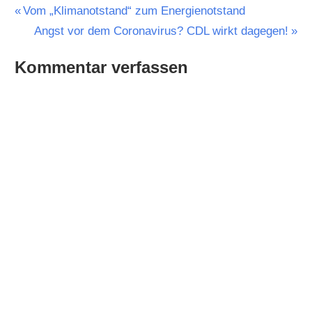
Beitragsnavigation
Vorheriger
Vom „Klimanotstand“ zum Energienotstand
Beitrag:
Nächster
Angst vor dem Coronavirus? CDL wirkt dagegen!
Beitrag:
Kommentar verfassen