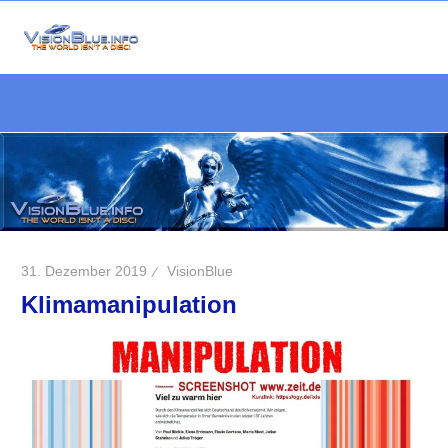
Zum
Inhalt
Die
springen
VisionBlue.i
Welt
S
ist
keine
Scheibe
31. Dezember 2019
VisionBlue
Klimamanipulation