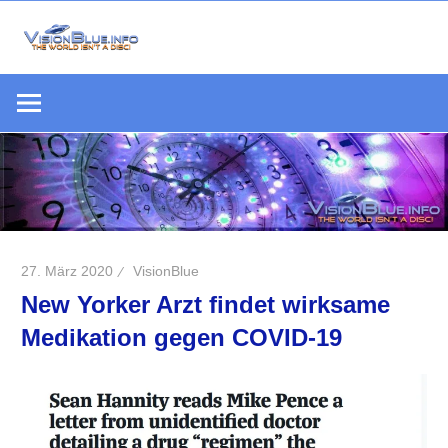
Zum
Inhalt
Die
springen
VisionBlue.i
Welt
S
ist
keine
Scheibe
27. März 2020
VisionBlue
New Yorker Arzt findet wirksame
Medikation gegen COVID-19