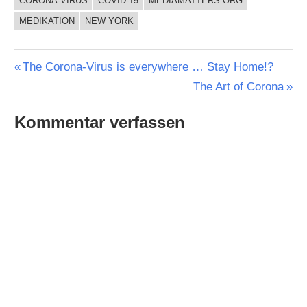
CORONA-VIRUS
COVID-19
MEDIAMATTERS.ORG
MEDIKATION
NEW YORK
Beitragsnavigation
Vorheriger
The Corona-Virus is everywhere … Stay Home!?
Beitrag:
Nächster
The Art of Corona
Beitrag:
Kommentar verfassen