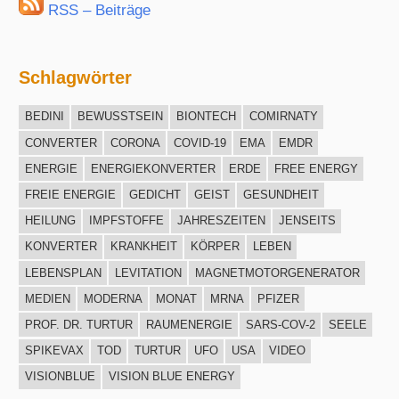
RSS – Beiträge
Schlagwörter
BEDINI
BEWUSSTSEIN
BIONTECH
COMIRNATY
CONVERTER
CORONA
COVID-19
EMA
EMDR
ENERGIE
ENERGIEKONVERTER
ERDE
FREE ENERGY
FREIE ENERGIE
GEDICHT
GEIST
GESUNDHEIT
HEILUNG
IMPFSTOFFE
JAHRESZEITEN
JENSEITS
KONVERTER
KRANKHEIT
KÖRPER
LEBEN
LEBENSPLAN
LEVITATION
MAGNETMOTORGENERATOR
MEDIEN
MODERNA
MONAT
MRNA
PFIZER
PROF. DR. TURTUR
RAUMENERGIE
SARS-COV-2
SEELE
SPIKEVAX
TOD
TURTUR
UFO
USA
VIDEO
VISIONBLUE
VISION BLUE ENERGY