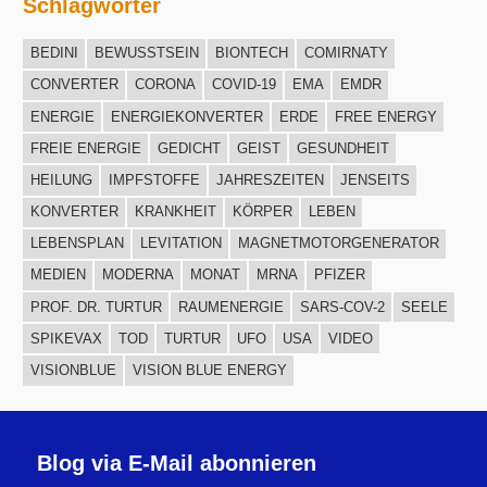
Schlagwörter
BEDINI
BEWUSSTSEIN
BIONTECH
COMIRNATY
CONVERTER
CORONA
COVID-19
EMA
EMDR
ENERGIE
ENERGIEKONVERTER
ERDE
FREE ENERGY
FREIE ENERGIE
GEDICHT
GEIST
GESUNDHEIT
HEILUNG
IMPFSTOFFE
JAHRESZEITEN
JENSEITS
KONVERTER
KRANKHEIT
KÖRPER
LEBEN
LEBENSPLAN
LEVITATION
MAGNETMOTORGENERATOR
MEDIEN
MODERNA
MONAT
MRNA
PFIZER
PROF. DR. TURTUR
RAUMENERGIE
SARS-COV-2
SEELE
SPIKEVAX
TOD
TURTUR
UFO
USA
VIDEO
VISIONBLUE
VISION BLUE ENERGY
Blog via E-Mail abonnieren