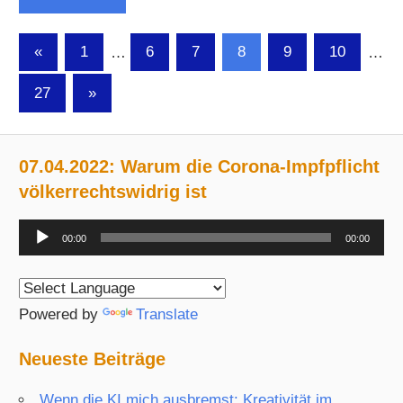
Seitennummerierung
Vorherige
«
1
…
6
7
8
9
10
…
Beiträge
der
Nächste
27
»
Beiträge
Beiträge
07.04.2022: Warum die Corona-Impfpflicht
völkerrechtswidrig ist
Audio-
00:00
00:00
Player
Powered by
Translate
Neueste Beiträge
Wenn die KI mich ausbremst: Kreativität im