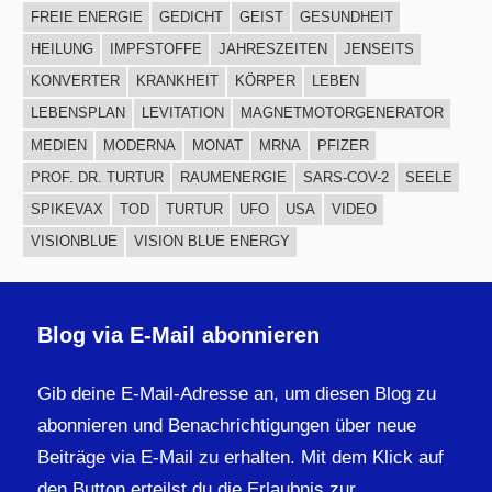
FREIE ENERGIE
GEDICHT
GEIST
GESUNDHEIT
HEILUNG
IMPFSTOFFE
JAHRESZEITEN
JENSEITS
KONVERTER
KRANKHEIT
KÖRPER
LEBEN
LEBENSPLAN
LEVITATION
MAGNETMOTORGENERATOR
MEDIEN
MODERNA
MONAT
MRNA
PFIZER
PROF. DR. TURTUR
RAUMENERGIE
SARS-COV-2
SEELE
SPIKEVAX
TOD
TURTUR
UFO
USA
VIDEO
VISIONBLUE
VISION BLUE ENERGY
Blog via E-Mail abonnieren
Gib deine E-Mail-Adresse an, um diesen Blog zu
abonnieren und Benachrichtigungen über neue
Beiträge via E-Mail zu erhalten. Mit dem Klick auf
den Button erteilst du die Erlaubnis zur