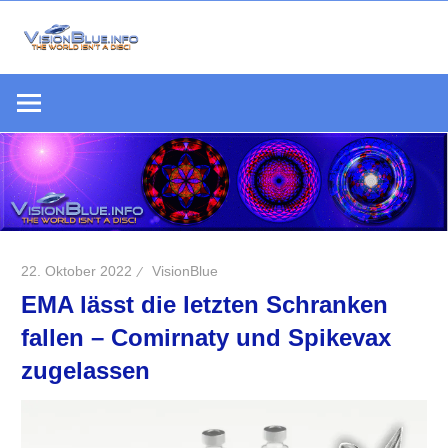
Zum
Inhalt
Die
springen
VisionBlue.i
Welt
S
ist
keine
Scheibe
22. Oktober 2022
VisionBlue
EMA lässt die letzten Schranken
fallen – Comirnaty und Spikevax
zugelassen