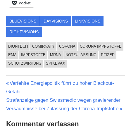
Pocket
BLUEVISIONS
DAYVISIONS
LINKVISIONS
RIGHTVISIONS
BIONTECH
COMIRNATY
CORONA
CORONA IMPFSTOFFE
EMA
IMPFSTOFFE
MRNA
NOTZULASSUNG
PFIZER
SCHUTZWIRKUNG
SPIKEVAX
Beitragsnavigation
Vorheriger
Verfehlte Energiepolitik führt zu hoher Blackout-
Beitrag:
Gefahr
Nächster
Strafanzeige gegen Swissmedic wegen gravierender
Beitrag:
Versäumnisse bei Zulassung der Corona-Impfstoffe
Kommentar verfassen