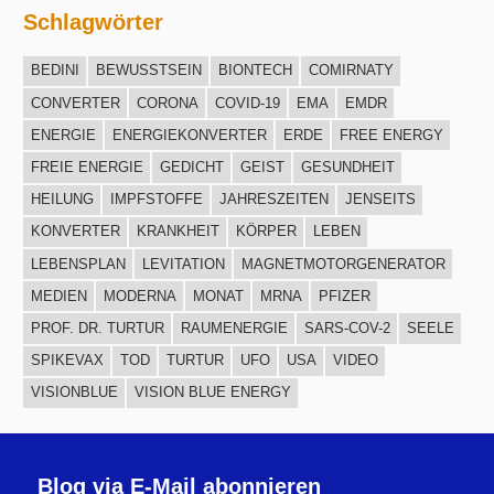
Schlagwörter
BEDINI
BEWUSSTSEIN
BIONTECH
COMIRNATY
CONVERTER
CORONA
COVID-19
EMA
EMDR
ENERGIE
ENERGIEKONVERTER
ERDE
FREE ENERGY
FREIE ENERGIE
GEDICHT
GEIST
GESUNDHEIT
HEILUNG
IMPFSTOFFE
JAHRESZEITEN
JENSEITS
KONVERTER
KRANKHEIT
KÖRPER
LEBEN
LEBENSPLAN
LEVITATION
MAGNETMOTORGENERATOR
MEDIEN
MODERNA
MONAT
MRNA
PFIZER
PROF. DR. TURTUR
RAUMENERGIE
SARS-COV-2
SEELE
SPIKEVAX
TOD
TURTUR
UFO
USA
VIDEO
VISIONBLUE
VISION BLUE ENERGY
Blog via E-Mail abonnieren