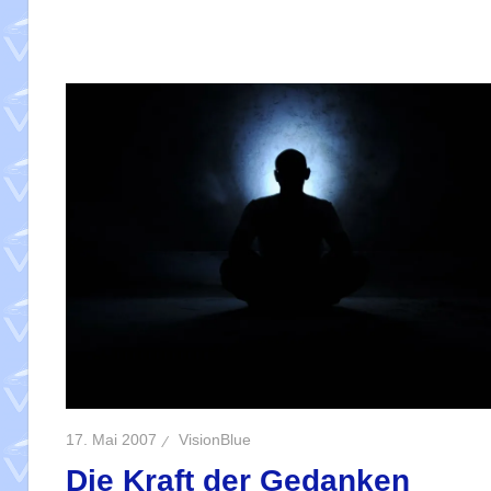
17. Mai 2007
VisionBlue
Die Kraft der Gedanken