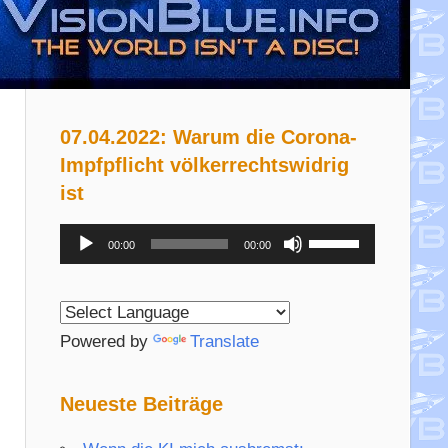
07.04.2022: Warum die Corona-
Impfpflicht völkerrechtswidrig
ist
Audio-
Pfeiltasten
00:00
00:00
Player
Hoch/Runter
benutzen,
um
Powered by
Translate
die
Lautstärke
Neueste Beiträge
zu
regeln.