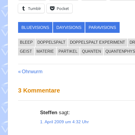
Tumblr
Pocket
BLUEVISIONS
DAYVISIONS
PARAVISIONS
BLEEP
DOPPELSPALT
DOPPELSPALT EXPERIMENT
DR
GEIST
MATERIE
PARTIKEL
QUANTEN
QUANTENPHYS
Beitragsnavigation
Vorheriger
Ohrwurm
Beitrag:
3 Kommentare
Steffen
sagt:
1. April 2009 um 4:32 Uhr