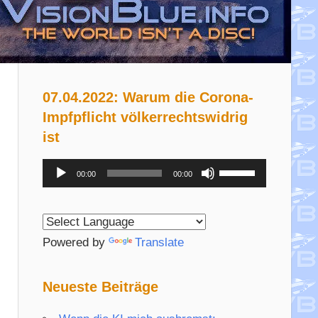
07.04.2022: Warum die Corona-
Impfpflicht völkerrechtswidrig
ist
Audio-
Pfeiltasten
00:00
00:00
Player
Hoch/Runter
benutzen,
um
Powered by
Translate
die
Lautstärke
Neueste Beiträge
zu
regeln.