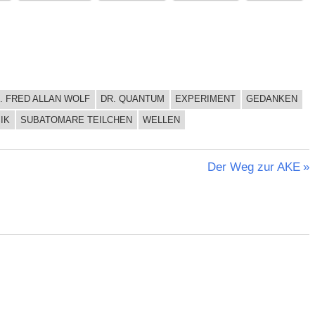
. FRED ALLAN WOLF
DR. QUANTUM
EXPERIMENT
GEDANKEN
IK
SUBATOMARE TEILCHEN
WELLEN
Nächster
Der Weg zur AKE
Beitrag: