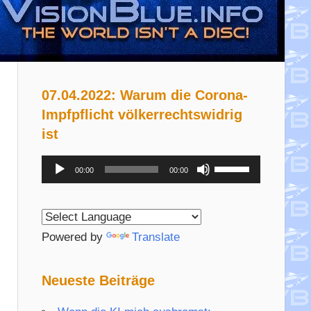
07.04.2022: Warum die Corona-
Impfpflicht völkerrechtswidrig
ist
Audio-
Pfeiltasten
00:00
00:00
Player
Hoch/Runter
benutzen,
um
Powered by
Translate
die
Lautstärke
Neueste Beiträge
zu
regeln.