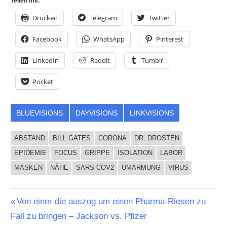
Teilen mit:
Drucken
Telegram
Twitter
Facebook
WhatsApp
Pinterest
LinkedIn
Reddit
Tumblr
Pocket
BLUEVISIONS
DAYVISIONS
LINKVISIONS
ABSTAND
BILL GATES
CORONA
DR. DROSTEN
EPIDEMIE
FOCUS
GRIPPE
ISOLATION
LABOR
MASKEN
NÄHE
SARS-COV2
UMARMUNG
VIRUS
Beitragsnavigation
Vorheriger
Von einer die auszog um einen Pharma-Riesen zu
Beitrag:
Fall zu bringen – Jackson vs. Pfizer