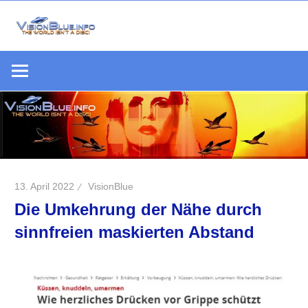
Zum
Inhalt
Die
springen
VisionBlue.i
Welt
S
ist
keine
Scheibe
13. April 2022
VisionBlue
Die Umkehrung der Nähe durch
sinnfreien maskierten Abstand