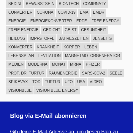
BEDINI
BEWUSSTSEIN
BIONTECH
COMIRNATY
CONVERTER
CORONA
COVID-19
EMA
EMDR
ENERGIE
ENERGIEKONVERTER
ERDE
FREE ENERGY
FREIE ENERGIE
GEDICHT
GEIST
GESUNDHEIT
HEILUNG
IMPFSTOFFE
JAHRESZEITEN
JENSEITS
KONVERTER
KRANKHEIT
KÖRPER
LEBEN
LEBENSPLAN
LEVITATION
MAGNETMOTORGENERATOR
MEDIEN
MODERNA
MONAT
MRNA
PFIZER
PROF. DR. TURTUR
RAUMENERGIE
SARS-COV-2
SEELE
SPIKEVAX
TOD
TURTUR
UFO
USA
VIDEO
VISIONBLUE
VISION BLUE ENERGY
Blog via E-Mail abonnieren
Gib deine E-Mail-Adresse an, um diesen Blog zu