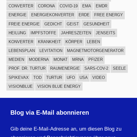
CONVERTER
CORONA
COVID-19
EMA
EMDR
ENERGIE
ENERGIEKONVERTER
ERDE
FREE ENERGY
FREIE ENERGIE
GEDICHT
GEIST
GESUNDHEIT
HEILUNG
IMPFSTOFFE
JAHRESZEITEN
JENSEITS
KONVERTER
KRANKHEIT
KÖRPER
LEBEN
LEBENSPLAN
LEVITATION
MAGNETMOTORGENERATOR
MEDIEN
MODERNA
MONAT
MRNA
PFIZER
PROF. DR. TURTUR
RAUMENERGIE
SARS-COV-2
SEELE
SPIKEVAX
TOD
TURTUR
UFO
USA
VIDEO
VISIONBLUE
VISION BLUE ENERGY
Blog via E-Mail abonnieren
Gib deine E-Mail-Adresse an, um diesen Blog zu