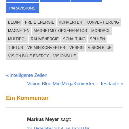
PARAVISIONS
BEDINI
FREIE ENERGIE
KONVERTER
KONVERTIERUNG
MAGNETEN
MAGNETMOTORGENERATOR
MONOPOL
MULTIPOL
RAUMENERGIE
SCHALTUNG
SPULEN
TURTUR
VB-MINIKONVERTER
VEREIN
VISION BLUE
VISION BLUE ENERGY
VISIONBLUE
Beitragsnavigation
Vorheriger
Intelligente Zellen
Beitrag:
Nächster
Vision Blue MiniMegaKonverter – Testläufe
Beitrag:
Ein Kommentar
Markus Meyer
sagt:
29. Dezember 2014 um 16:28 Uhr