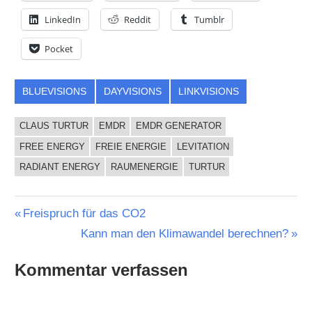
LinkedIn
Reddit
Tumblr
Pocket
BLUEVISIONS
DAYVISIONS
LINKVISIONS
CLAUS TURTUR
EMDR
EMDR GENERATOR
FREE ENERGY
FREIE ENERGIE
LEVITATION
RADIANT ENERGY
RAUMENERGIE
TURTUR
Beitragsnavigation
Vorheriger
Freispruch für das CO2
Beitrag:
Nächster
Kann man den Klimawandel berechnen?
Beitrag:
Kommentar verfassen