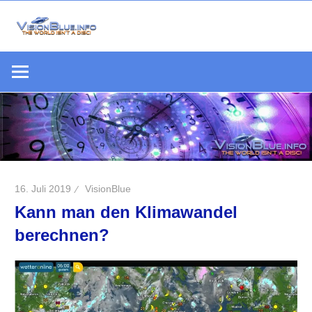
Zum
Inhalt
Die
springen
VisionBlue.i
Welt
S
ist
keine
Scheibe
16. Juli 2019
VisionBlue
Kann man den Klimawandel
berechnen?