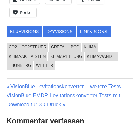
Pocket
BLUEVISIONS
DAYVISIONS
LINKVISIONS
CO2
CO2STEUER
GRETA
IPCC
KLIMA
KLIMAAKTIVISTEN
KLIMARETTUNG
KLIMAWANDEL
THUNBERG
WETTER
Beitragsnavigation
Vorheriger
VisionBlue Levitationskonverter – weitere Tests
Nächster
Beitrag:
VisionBlue EMDR-Levitationskonverter Tests mit
Beitrag:
Download für 3D-Druck
Kommentar verfassen