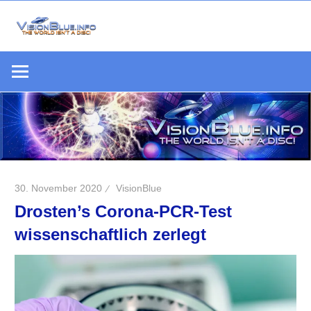
Zum
Inhalt
Die
springen
VisionBlue.i
Welt
S
ist
keine
Scheibe
30. November 2020
VisionBlue
Drosten’s Corona-PCR-Test
wissenschaftlich zerlegt