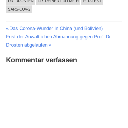
DR. DROSTEN
DR. REINER FÜLLMICH
PCR-TEST
SARS-COV-2
Beitragsnavigation
Vorheriger
Das Corona-Wunder in China (und Bolivien)
Nächster
Beitrag:
Frist der Anwaltlichen Abmahnung gegen Prof. Dr.
Beitrag:
Drosten abgelaufen
Kommentar verfassen