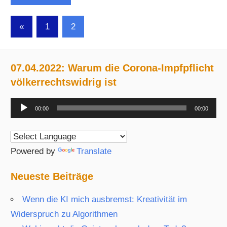
Seitennummerierung
Vorherige
«
1
2
Beiträge
der
Beiträge
07.04.2022: Warum die Corona-Impfpflicht
völkerrechtswidrig ist
Audio-
00:00
00:00
Player
Powered by
Translate
Neueste Beiträge
Wenn die KI mich ausbremst: Kreativität im
Widerspruch zu Algorithmen