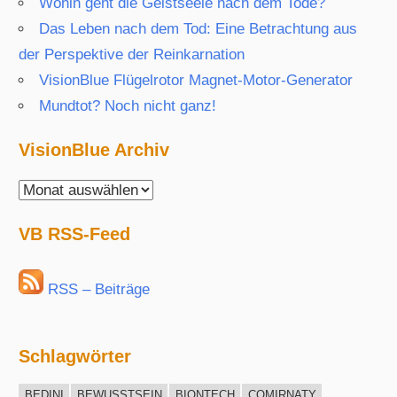
Wohin geht die Geistseele nach dem Tode?
Das Leben nach dem Tod: Eine Betrachtung aus
der Perspektive der Reinkarnation
VisionBlue Flügelrotor Magnet-Motor-Generator
Mundtot? Noch nicht ganz!
VisionBlue Archiv
VisionBlue
Archiv
VB RSS-Feed
RSS – Beiträge
Schlagwörter
BEDINI
BEWUSSTSEIN
BIONTECH
COMIRNATY