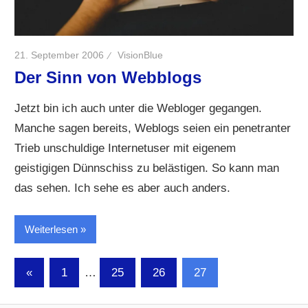
21. September 2006
VisionBlue
Der Sinn von Webblogs
Jetzt bin ich auch unter die Webloger gegangen.
Manche sagen bereits, Weblogs seien ein penetranter
Trieb unschuldige Internetuser mit eigenem
geistigigen Dünnschiss zu belästigen. So kann man
das sehen. Ich sehe es aber auch anders.
Weiterlesen
Seitennummerierung
Vorherige
«
1
…
25
26
27
Beiträge
der