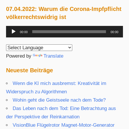
Beiträge
07.04.2022: Warum die Corona-Impfpflicht
völkerrechtswidrig ist
Audio-
00:00
00:00
Player
Powered by
Translate
Neueste Beiträge
Wenn die KI mich ausbremst: Kreativität im
Widerspruch zu Algorithmen
Wohin geht die Geistseele nach dem Tode?
Das Leben nach dem Tod: Eine Betrachtung aus
der Perspektive der Reinkarnation
VisionBlue Flügelrotor Magnet-Motor-Generator