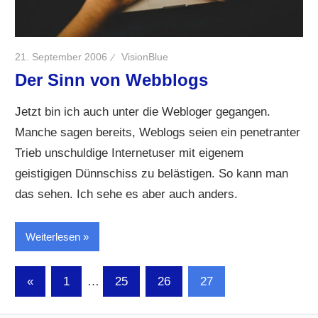
21. September 2006
VisionBlue
Der Sinn von Webblogs
Jetzt bin ich auch unter die Webloger gegangen.
Manche sagen bereits, Weblogs seien ein penetranter
Trieb unschuldige Internetuser mit eigenem
geistigigen Dünnschiss zu belästigen. So kann man
das sehen. Ich sehe es aber auch anders.
Weiterlesen
Seitennummerierung
Vorherige
«
1
…
25
26
27
Beiträge
der