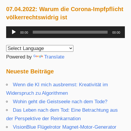
Beiträge
07.04.2022: Warum die Corona-Impfpflicht
völkerrechtswidrig ist
Audio-
00:00
00:00
Player
Powered by
Translate
Neueste Beiträge
Wenn die KI mich ausbremst: Kreativität im
Widerspruch zu Algorithmen
Wohin geht die Geistseele nach dem Tode?
Das Leben nach dem Tod: Eine Betrachtung aus
der Perspektive der Reinkarnation
VisionBlue Flügelrotor Magnet-Motor-Generator