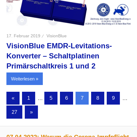
17. Februar 2019
VisionBlue
VisionBlue EMDR-Levitations-
Konverter – Schaltplatinen
Primärschaltkreis 1 und 2
Weiterlesen
Seitennummerierung
Vorherige
«
1
…
5
6
7
8
9
…
Beiträge
der
Nächste
27
»
Beiträge
Beiträge