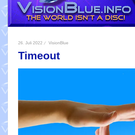
26. Juli 2022
VisionBlue
Timeout