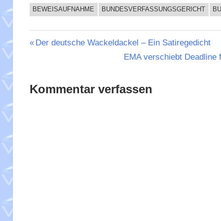
BEWEISAUFNAHME
BUNDESVERFASSUNGSGERICHT
B
Beitragsnavigation
Vorheriger
Der deutsche Wackeldackel – Ein Satiregedicht
Beitrag:
Nächster
EMA verschiebt Deadline f
Beitrag:
Kommentar verfassen