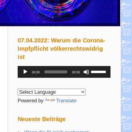
07.04.2022: Warum die Corona-
Impfpflicht völkerrechtswidrig
ist
Audio-
Pfeiltasten
00:00
00:00
Player
Hoch/Runter
benutzen,
um
Powered by
Translate
die
Lautstärke
Neueste Beiträge
zu
regeln.