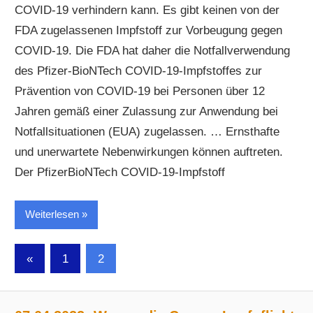
COVID-19 verhindern kann. Es gibt keinen von der
FDA zugelassenen Impfstoff zur Vorbeugung gegen
COVID-19. Die FDA hat daher die Notfallverwendung
des Pfizer-BioNTech COVID-19-Impfstoffes zur
Prävention von COVID-19 bei Personen über 12
Jahren gemäß einer Zulassung zur Anwendung bei
Notfallsituationen (EUA) zugelassen. … Ernsthafte
und unerwartete Nebenwirkungen können auftreten.
Der PfizerBioNTech COVID-19-Impfstoff
Weiterlesen
Seitennummerierung
Vorherige
«
1
2
Beiträge
der
Beiträge