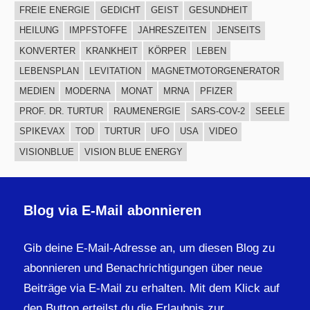
FREIE ENERGIE
GEDICHT
GEIST
GESUNDHEIT
HEILUNG
IMPFSTOFFE
JAHRESZEITEN
JENSEITS
KONVERTER
KRANKHEIT
KÖRPER
LEBEN
LEBENSPLAN
LEVITATION
MAGNETMOTORGENERATOR
MEDIEN
MODERNA
MONAT
MRNA
PFIZER
PROF. DR. TURTUR
RAUMENERGIE
SARS-COV-2
SEELE
SPIKEVAX
TOD
TURTUR
UFO
USA
VIDEO
VISIONBLUE
VISION BLUE ENERGY
Blog via E-Mail abonnieren
Gib deine E-Mail-Adresse an, um diesen Blog zu
abonnieren und Benachrichtigungen über neue
Beiträge via E-Mail zu erhalten. Mit dem Klick auf
den Button erteilst du die Erlaubnis zur