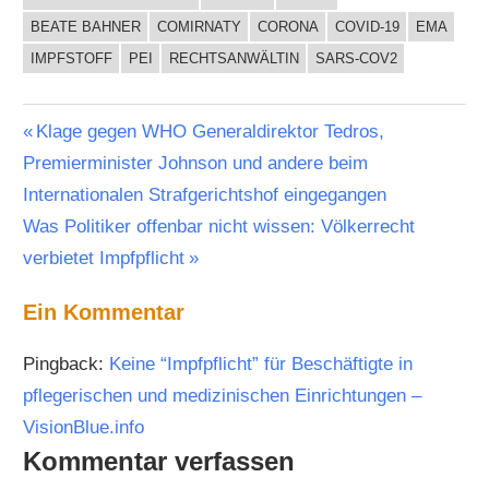
BEATE BAHNER
COMIRNATY
CORONA
COVID-19
EMA
IMPFSTOFF
PEI
RECHTSANWÄLTIN
SARS-COV2
Beitragsnavigation
Vorheriger
Klage gegen WHO Generaldirektor Tedros,
Beitrag:
Premierminister Johnson und andere beim
Internationalen Strafgerichtshof eingegangen
Nächster
Was Politiker offenbar nicht wissen: Völkerrecht
Beitrag:
verbietet Impfpflicht
Ein Kommentar
Pingback:
Keine “Impfpflicht” für Beschäftigte in
pflegerischen und medizinischen Einrichtungen –
VisionBlue.info
Kommentar verfassen