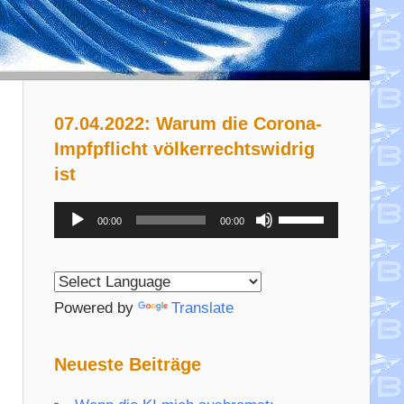
07.04.2022: Warum die Corona-
Impfpflicht völkerrechtswidrig
ist
Audio-
Pfeiltasten
00:00
00:00
Player
Hoch/Runter
benutzen,
um
Powered by
Translate
die
Lautstärke
Neueste Beiträge
zu
regeln.