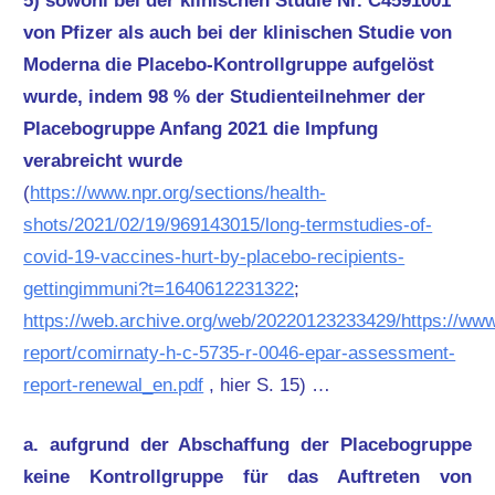
5) sowohl bei der klinischen Studie Nr. C4591001
von Pfizer als auch bei der klinischen Studie von
Moderna die Placebo-Kontrollgruppe aufgelöst
wurde, indem 98 % der Studienteilnehmer der
Placebogruppe Anfang 2021 die Impfung
verabreicht wurde
(
https://www.npr.org/sections/health-
shots/2021/02/19/969143015/long-termstudies-of-
covid-19-vaccines-hurt-by-placebo-recipients-
gettingimmuni?t=1640612231322
;
https://web.archive.org/web/20220123233429/https://ww
report/comirnaty-h-c-5735-r-0046-epar-assessment-
report-renewal_en.pdf
, hier S. 15) …
a. aufgrund der Abschaffung der Placebogruppe
keine Kontrollgruppe für das Auftreten von