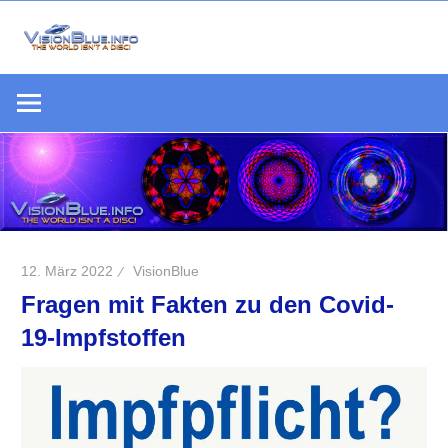
Zum
Inhalt
Die
springen
VisionBlue.i
Welt
S
ist
keine
Scheibe
12. März 2022
VisionBlue
Fragen mit Fakten zu den Covid-
19-Impfstoffen