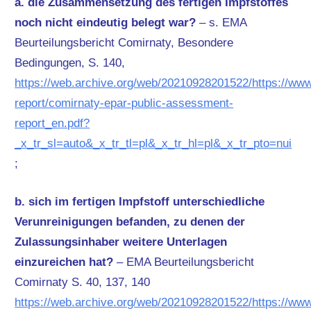
a. die Zusammensetzung des fertigen Impfstoffes
noch nicht eindeutig belegt war?
– s. EMA
Beurteilungsbericht Comirnaty, Besondere
Bedingungen, S. 140,
https://web.archive.org/web/20210928201522/https://w
report/comirnaty-epar-public-assessment-
report_en.pdf?
_x_tr_sl=auto&_x_tr_tl=pl&_x_tr_hl=pl&_x_tr_pto=nui
;
b. sich im fertigen Impfstoff unterschiedliche
Verunreinigungen befanden, zu denen der
Zulassungsinhaber weitere Unterlagen
einzureichen hat?
– EMA Beurteilungsbericht
Comirnaty S. 40, 137, 140
https://web.archive.org/web/20210928201522/https://w