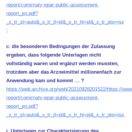
report/comirnaty-epar-public-assessment-
report_en.pdf?
_x_tr_sl=auto&_x_tr_tl=pl&_x_tr_hl=pl&_x_tr_pto=nui
;
c. die besonderen Bedingungen der Zulassung
ergeben, dass folgende Unterlagen nicht
vollständig waren und ergänzt werden mussten,
trotzdem aber das Arzneimittel millionenfach zur
Anwendung kam und kommt … ?
https://web.archive.org/web/20210928201522/https://w
report/comirnaty-epar-public-assessment-
report_en.pdf?
_x_tr_sl=auto&_x_tr_tl=pl&_x_tr_hl=pl&_x_tr_pto=nui
i. Unterlagen zur Charakterisierung des