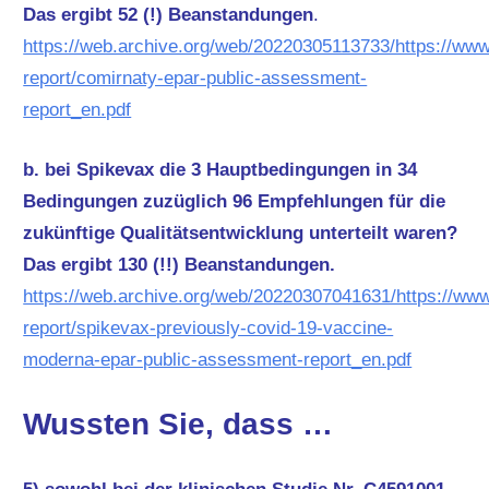
Das ergibt 52 (!) Beanstandungen
.
https://web.archive.org/web/20220305113733/https://w
report/comirnaty-epar-public-assessment-
report_en.pdf
b. bei Spikevax die 3 Hauptbedingungen in 34
Bedingungen zuzüglich 96 Empfehlungen für die
zukünftige Qualitätsentwicklung unterteilt waren?
Das ergibt 130 (!!) Beanstandungen.
https://web.archive.org/web/20220307041631/https://w
report/spikevax-previously-covid-19-vaccine-
moderna-epar-public-assessment-report_en.pdf
Wussten Sie, dass …