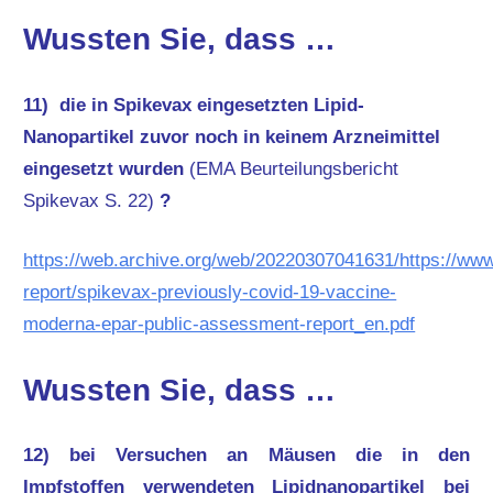
Wussten Sie, dass …
11) die in Spikevax eingesetzten Lipid-
Nanopartikel zuvor noch in keinem Arzneimittel
eingesetzt wurden
(EMA Beurteilungsbericht
Spikevax S. 22)
?
https://web.archive.org/web/20220307041631/https://w
report/spikevax-previously-covid-19-vaccine-
moderna-epar-public-assessment-report_en.pdf
Wussten Sie, dass …
12) bei Versuchen an Mäusen die in den
Impfstoffen verwendeten Lipidnanopartikel bei