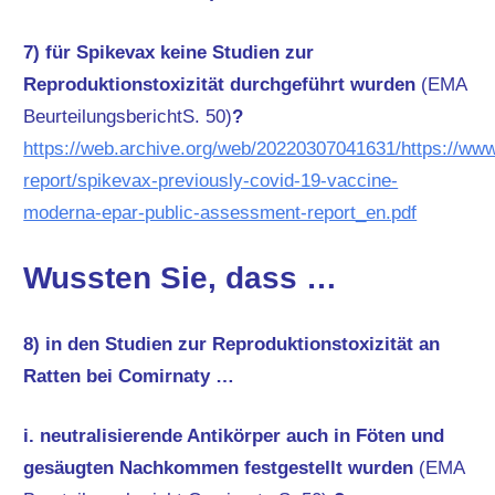
7) für Spikevax keine Studien zur
Reproduktionstoxizität durchgeführt wurden
(EMA
BeurteilungsberichtS. 50)
?
https://web.archive.org/web/20220307041631/https://w
report/spikevax-previously-covid-19-vaccine-
moderna-epar-public-assessment-report_en.pdf
Wussten Sie, dass …
8) in den Studien zur Reproduktionstoxizität an
Ratten bei Comirnaty …
i. neutralisierende Antikörper auch in Föten und
gesäugten Nachkommen festgestellt wurden
(EMA