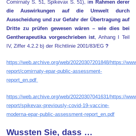
Comirnaty S. 51, Spikevax S. 51), i
m Rahmen derer
die Auswirkungen auf die Umwelt durch
Ausscheidung und zur Gefahr der Übertragung auf
Dritte zu prüfen gewesen wären – wie dies bei
Gentherapeutika vorgeschrieben ist
, Anhang I Teil
IV, Ziffer 4.2.2 b) der Richtlinie 2001/83/EG
?
https://web.archive.org/web/20220307201848/https://w
report/comirnaty-epar-public-assessment-
report_en.pdf
https://web.archive.org/web/20220307041631/https://w
report/spikevax-previously-covid-19-vaccine-
moderna-epar-public-assessment-report_en.pdf
Wussten Sie, dass …