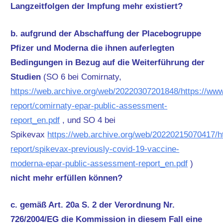
Langzeitfolgen der Impfung mehr existiert?
b. aufgrund der Abschaffung der Placebogruppe
Pfizer und Moderna die ihnen auferlegten
Bedingungen in Bezug auf die Weiterführung der
Studien
(SO 6 bei Comirnaty,
https://web.archive.org/web/20220307201848/https://w
report/comirnaty-epar-public-assessment-
report_en.pdf
, und SO 4 bei
Spikevax
https://web.archive.org/web/20220215070417/
report/spikevax-previously-covid-19-vaccine-
moderna-epar-public-assessment-report_en.pdf
)
nicht mehr erfüllen können?
c. gemäß Art. 20a S. 2 der Verordnung Nr.
726/2004/EG die Kommission in diesem Fall eine