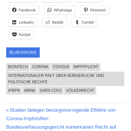
Facebook
WhatsApp
Pinterest
LinkedIn
Reddit
Tumblr
Pocket
BLUEVISIONS
BIONTECH
CORONA
COVID19
IMPFPFLICHT
INTERNATIONALER PAKT ÜBER BÜRGERLICHE UND
POLITISCHE RECHTE
IPBPR
MRNA
SARS-COV2
VÖLKERRECHT
Beitragsnavigation
Vorheriger
Studien belegen besorgniserregende Effekte von
Beitrag:
Corona-Impfstoffen
Nächster
Bundesverfassungsgericht konterkariert Recht auf